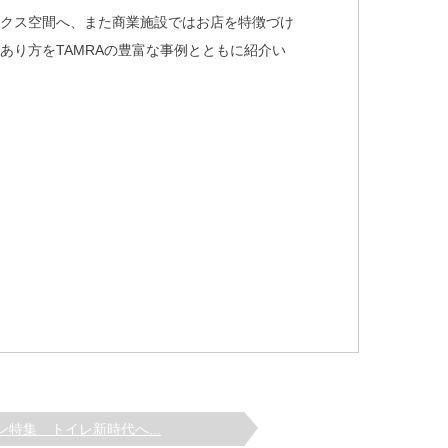
ックス空間へ、また商業施設ではお店を特徴づけ
り方をTAMRAの豊富な事例とともに紹介い
ン特集 トイレ新時代へ...