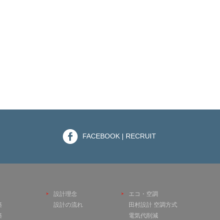
FACEBOOK | RECRUIT
設計理念
エコ・空調
築
設計の流れ
田村設計 空調方式
築
電気代削減