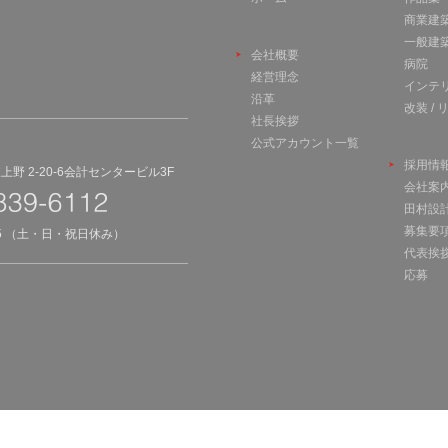
商業建
一般建
会社概要
病院
経営理念
インテ
沿革
改装 /
社長挨拶
公式アカウント一覧
採用情
野 2-20-6会計センタービル3F
会社案
田村設
募集要
45 （土・日・祝日休み）
代表挨
応募