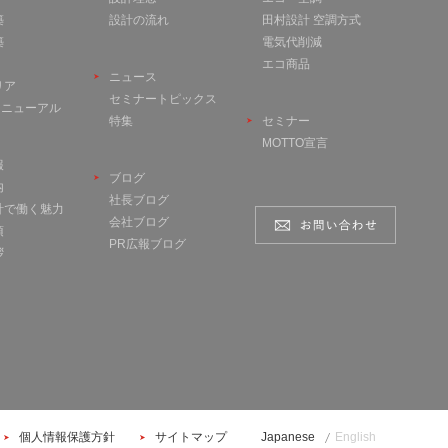
築
設計の流れ
田村設計 空調方式
築
電気代削減
エコ商品
ニュース
リア
セミナートピックス
 リニューアル
特集
セミナー
MOTTO宣言
報
ブログ
内
社長ブログ
計で働く魅力
会社ブログ
項
PR広報ブログ
拶
個人情報保護方針
サイトマップ
Japanese
English