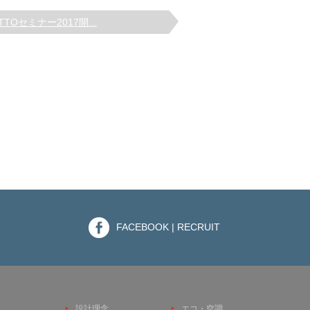
TTOセミナー2017開...
FACEBOOK | RECRUIT
設計理念
エコ・空調