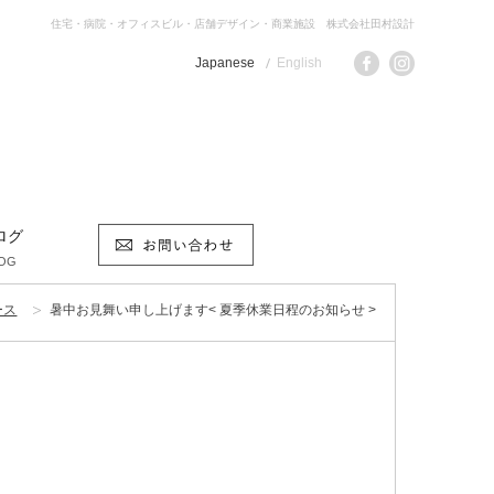
住宅・病院・オフィスビル・店舗デザイン・商業施設 株式会社田村設計
Japanese
English
ログ
OG
ース
暑中お見舞い申し上げます< 夏季休業日程のお知らせ >