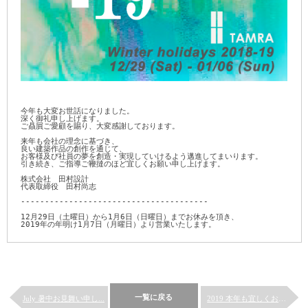
今年も大変お世話になりました。

深く御礼申し上げます。

ご贔屓ご愛顧を賜り、大変感謝しております。

来年も会社の理念に基づき、

良い建築作品の創作を通じて、

お客様及び社員の夢を創造・実現していけるよう邁進してまいります。 
引き続き、ご指導ご鞭撻のほど宜しくお願い申し上げます。

株式会社　田村設計

代表取締役　田村尚志

---------------------------------------

12月29日（土曜日）から1月6日（日曜日）までお休みを頂き、

2019年の年明け1月7日（月曜日）より営業いたします。
一覧に戻る
July 暑中お見舞い申し...
2019 本年も宜しくお願い...