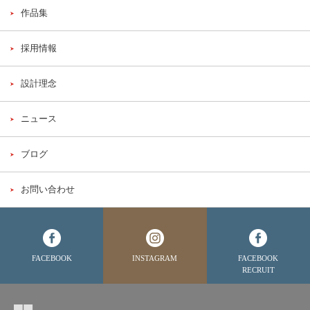
作品集
採用情報
設計理念
ニュース
ブログ
お問い合わせ
FACEBOOK
INSTAGRAM
FACEBOOK
RECRUIT