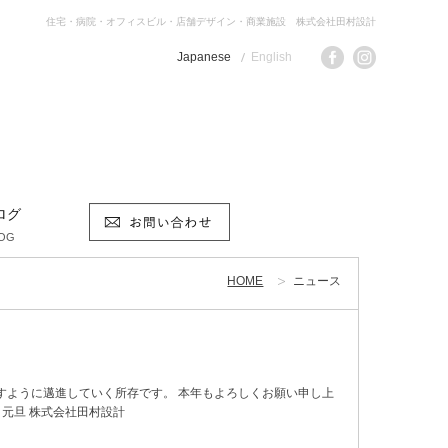
住宅・病院・オフィスビル・店舗デザイン・商業施設 株式会社田村設計
Japanese
English
ログ
OG
HOME
ニュース
すように邁進していく所存です。 本年もよろしくお願い申し上
年 元旦 株式会社田村設計