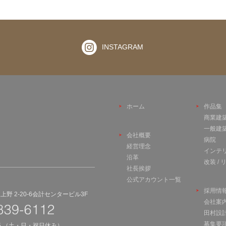
INSTAGRAM
ホーム
作品集
商業建
一般建
会社概要
病院
経営理念
インテ
沿革
改装 /
社長挨拶
公式アカウント一覧
採用情
野 2-20-6会計センタービル3F
会社案
田村設
募集要
45 （土・日・祝日休み）