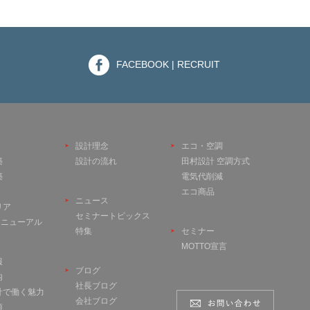
FACEBOOK | RECRUIT
設計理念
エコ・空調
築
設計の流れ
田村設計 空調方式
築
電気代削減
エコ商品
ニュース
リア
セミナートピックス
 リニューアル
特集
セミナー
MOTTO宣言
報
ブログ
内
社長ブログ
計で働く魅力
会社ブログ
項