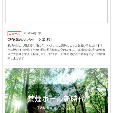
ニュース
2019年04月27日
GW休業のおしらせ （4/26-5/6）
新緑の野山に萌える今日此頃、 いよいよご清栄のこととお慶び申し上げます
空に鯉のぼりが悠々と舞い踊る五月晴れの空のように、 皆様のお気持ちが晴れ
やかでありますようお祈り申し上げます。 社業の更なるご発展を心よりお祈り
申し上げます