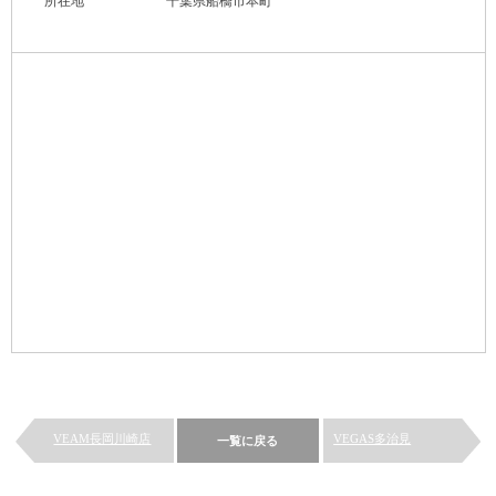
所在地
千葉県船橋市本町
VEAM長岡川崎店
VEGAS多治見
一覧に戻る