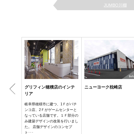
JUMBO川棚
グリフィン穂積店のインテ
ニューヨーク枕崎店
リア
岐阜県穂積市に建つ、1Ｆがパチ
ンコ店、2Ｆがゲームセンターと
なっている店舗です。１Ｆ部分の
み建築デザインの改装を行いまし
た。 店舗デザインのコンセプ
ト･･･