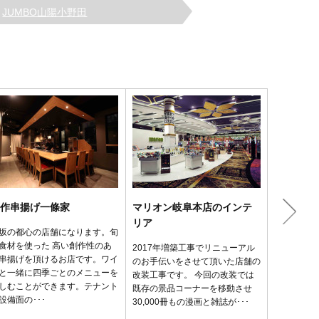
JUMBO山陽小野田
作串揚げ一條家
マリオン岐阜本店のインテ
クラブオ
リア
坂の都心の店舗になります。旬
名古屋の繁
食材を使った 高い創作性のあ
VIPルー
2017年増築工事でリニューアル
串揚げを頂けるお店です。ワイ
と、VIP
のお手伝いをさせて頂いた店舗の
と一緒に四季ごとのメニューを
自体とレイ
改装工事です。 今回の改装では
しむことができます。テナント
存のVIP
既存の景品コーナーを移動させ
設備面の･･･
明とほぼ･･
30,000冊もの漫画と雑誌が･･･