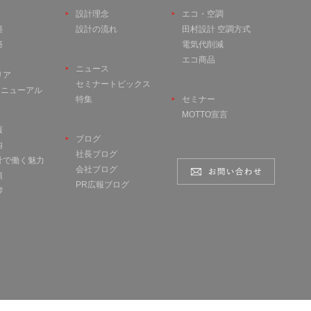
設計理念
エコ・空調
築
設計の流れ
田村設計 空調方式
築
電気代削減
エコ商品
ニュース
リア
セミナートピックス
 リニューアル
特集
セミナー
MOTTO宣言
報
ブログ
内
社長ブログ
計で働く魅力
会社ブログ
項
PR広報ブログ
拶