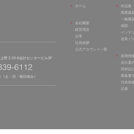
ホーム
作品集
商業建
一般建
会社概要
病院
経営理念
インテ
沿革
改装 /
社長挨拶
公式アカウント一覧
採用情
野 2-20-6会計センタービル3F
会社案
田村設
募集要
45 （土・日・祝日休み）
代表挨
応募