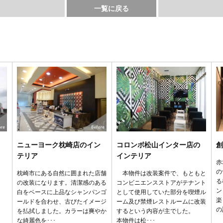
一覧に戻る
ニューヨーク枕崎店のイン
コロンボ松山インター店の
創
テリア
インテリア
赤
の
枕崎市にある自然に囲まれた店舗
本物件は改装案件で、もともと
る
の改装になります。清潔感のある
コンビニエンスストアがテナント
ン
白をベースに上品なシャンパンゴ
として使用していた部分を喫煙ル
楽
ールドを合わせ、古びたイメージ
ーム及び禁煙レストルームに改装
の
を払拭しました。カラーは爽やか
するという内容が主でした。
な綺麗色を･･･
本物件は松･･･