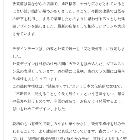
改装前は昔ながらの店舗で、通路幅等、十分な広さがとれていると
は言い難い箇所が幾つかありました。そこで、今回の改装では既存
の軒下を利用し、まるで増築したかのように思わせる広々とした建
築デザインを施しました。最新の店舗として相応しいプランを実現
させています。
デザインテーマは、内装と外装で統一し「花と幾何学」に設定しま
した。
外装デザインは既存の柱列の間にガラスをはめ込んだ、ダブルスキ
ン風の表現としています。奥の壁には花柄、表のガラス面には幾何
学模様をあしらっています。
この幾何学模様は、“紗綾形くずし”という日本の伝統的な文様で、
『不断長久（絶えることなく長く続く）』という意味をもつ、繁栄
や長寿を願うものです。今回の改装で、お店がより発展するよう、
願いを込めてデザインしました。
花柄のもつ有機的で親しみやすい華やかさに、幾何学模様を組み合
わせることで、より建築的な表現となっています。夜のライトアッ
プには、2種類の模様が織り成す鮮やかな光が、道行く人を明るく照