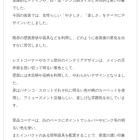
直線的なデザインや、白・黒・レンガ調タイルと男性的な硬い印象
でした。
今回の改装では、女性らしい「やさしさ」「楽しさ」をテーマにデ
ザインいたしました。
既存の壁面形状や器具などを利用し、どのように改装後の変化を出
すかに苦労しました。
レストコーナーやカフェ部分のインテリアデザインは、メインの天
井面を思い切って明るい黄色として、
壁面には木目柄や花柄を利用した、やわらかいデザインとなりまし
た。
床はパチンコ・スロットそれぞれに明るい色や柄のカーペットを使
用し、アミューズメント店舗らしい、楽しげな雰囲気を出していま
す。
景品コーナーは、白のベースにポイントでシルバーやピンク等の明
るい色を使い、
またインパクトのある照明器具を配置することで、密度の濃い印象