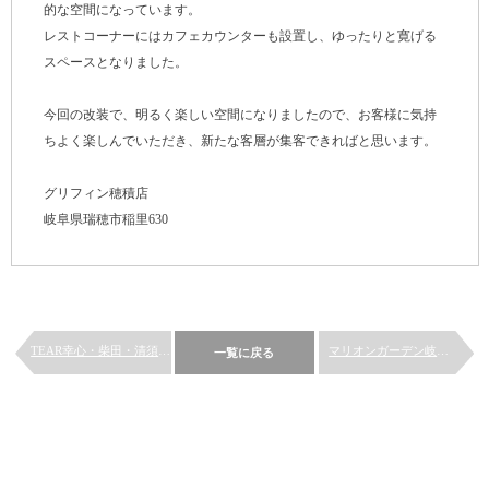
的な空間になっています。
レストコーナーにはカフェカウンターも設置し、ゆったりと寛げる
スペースとなりました。
今回の改装で、明るく楽しい空間になりましたので、お客様に気持
ちよく楽しんでいただき、新たな客層が集客できればと思います。
グリフィン穂積店
岐阜県瑞穂市稲里630
TEAR幸心・柴田・清須古城...
マリオンガーデン岐阜本店
一覧に戻る