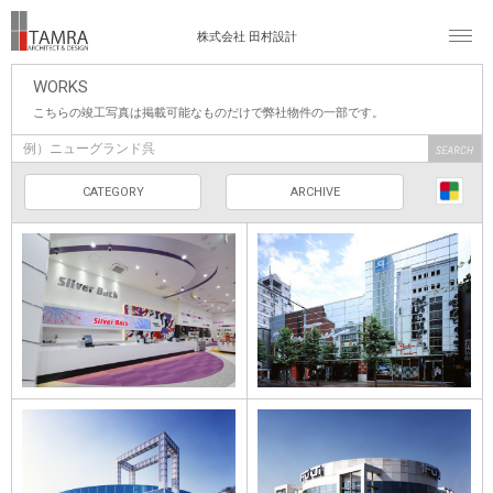
株式会社 田村設計
WORKS
こちらの竣工写真は掲載可能なものだけで弊社物件の一部です。
CATEGORY
ARCHIVE
シルバーバック宮
パーラートーエー
崎昭栄店のインテ
３条本店
リア
ニュー文化リバー
富士玉垣店
サイド店