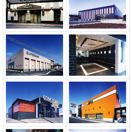
プレイランド
ニュー東京柳原店
HAPPYすすきの店
スーパーマン本店
コンコルド碧南店
Ⅱ
のインテリア
コンコルド碧南店
アプリィ下垂木店