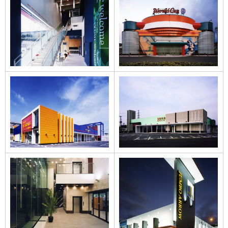
VEGAS TONOのイ
WORLD CUP安来店
ンテリア
VEGAS TONO
R-PROJECT senal
JAMBO ARROW
GRAND WORLD
EAST & WEST
CUPのインテリア