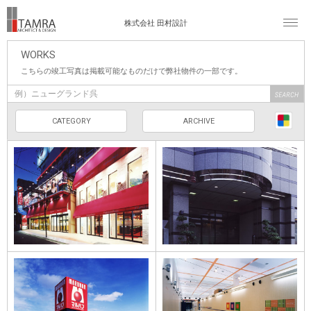
株式会社 田村設計
WORKS
こちらの竣工写真は掲載可能なものだけで弊社物件の一部です。
CATEGORY
ARCHIVE
埼協商事ビル・遊
藤沢プラザ川越店
戯座
マリオン四日市の
マルハン新発田店
インテリア