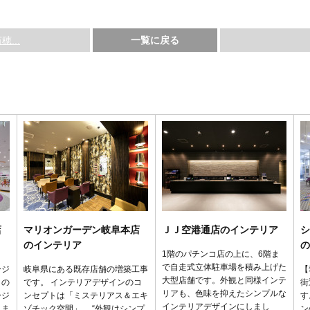
...
一覧に戻る
店
マリオンガーデン岐阜本店
ＪＪ空港通店のインテリア
シ
のインテリア
の
1階のパチンコ店の上に、6階ま
で自走式立体駐車場を積み上げた
ージ
岐阜県にある既存店舗の増築工事
【
大型店舗です。外観と同様インテ
との
です。 インテリアデザインのコ
街
リアも、色味を抑えたシンプルな
ージ
ンセプトは「ミステリアス＆エキ
す
インテリアデザインにしまし
りま
ゾチック空間」。 “外観はシンプ
ン