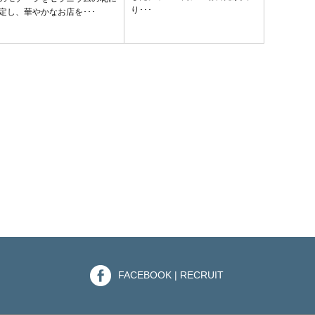
り･･･
定し、華やかなお店を･･･
頂き、現地
既存の建物･
FACEBOOK | RECRUIT