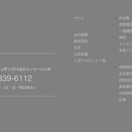
ホーム
作品集
商業建
一般建
会社概要
病院
経営理念
インテ
沿革
改装 /
社長挨拶
公式アカウント一覧
採用情
野 2-20-6会計センタービル3F
会社案
田村設
募集要
45 （土・日・祝日休み）
代表挨
応募