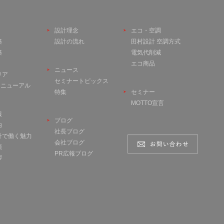
設計理念
エコ・空調
築
設計の流れ
田村設計 空調方式
築
電気代削減
エコ商品
ニュース
リア
セミナートピックス
 リニューアル
特集
セミナー
MOTTO宣言
報
ブログ
内
社長ブログ
計で働く魅力
会社ブログ
項
PR広報ブログ
拶