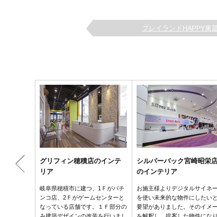
プレイランドHAPPY東苗穂
グリフィン穂積店のインテ
シルバーバック宮崎昭栄
リア
のインテリア
岐阜県穂積市に建つ、1Ｆがパチ
お施主様よりデジタルサイネ
ンコ店、2Ｆがゲームセンターと
を使い未来的な物件にしたい
なっている店舗です。１Ｆ部分の
要望がありました。そのイメ
み建築デザインの改装を行いまし
を解釈し、提案した物件にな