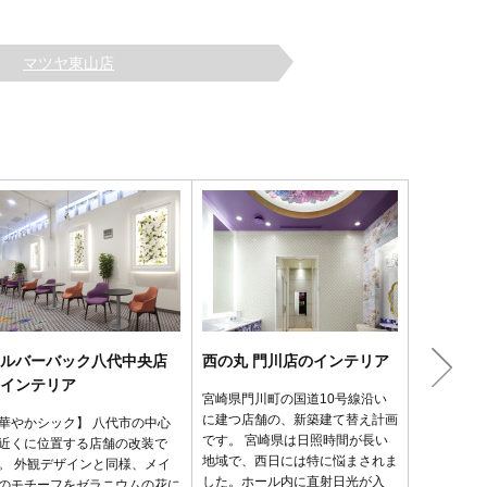
マツヤ東山店
ルバーバック八代中央店
西の丸 門川店のインテリア
クエスト
インテリア
ア
宮崎県門川町の国道10号線沿い
に建つ店舗の、新築建て替え計画
華やかシック】 八代市の中心
東日本大震
です。 宮崎県は日照時間が長い
近くに位置する店舗の改装で
影響を受け
地域で、西日には特に悩まされま
。 外観デザインと同様、メイ
された岩手
した。ホール内に直射日光が入
のモチーフをゼラニウムの花に
震災から1