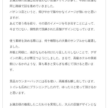
お施主様の店舗は色を使わない店舗デザインが多く、今回の店舗も
同じ路線で話を進めていきました。
パチンコ店というと、煌びやかで賑やかなイメージが強いかと思い
ますが、
あえて使う色を絞り、その逆のイメージを引き出すことによって、
今までにない、個性的で洗練された店舗デザインになっています。
使う素材を決める際には、何十種類もの大量のサンプルから厳選し
ました。
外観と同様に、余計なものを付けたり足したりしないことで、デザ
インの美しさが際立つようにしました。まるで、高級ホテルや美術
館にいるかのような、落ち着きと安らぎを感じて頂けると思いま
す。
景品カウンターバックには石を使い、高級感を醸し出しています。
トイレも広めにプランニングしたので、ゆったりと使って頂けるか
と思います。
お施主様の徹底したこだわりを実現した、大人の店舗デザインとな