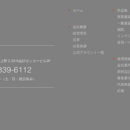
ホーム
作品集
商業建
一般建
会社概要
病院
経営理念
インテ
沿革
改装 /
社長挨拶
公式アカウント一覧
採用情
野 2-20-6会計センタービル3F
会社案
田村設
募集要
45 （土・日・祝日休み）
代表挨
応募