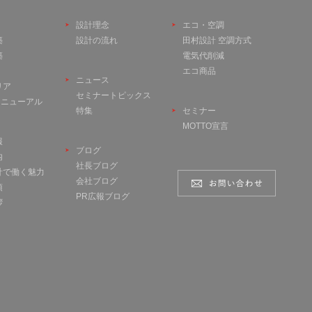
設計理念
エコ・空調
築
設計の流れ
田村設計 空調方式
築
電気代削減
エコ商品
ニュース
リア
セミナートピックス
 リニューアル
特集
セミナー
MOTTO宣言
報
ブログ
内
社長ブログ
計で働く魅力
会社ブログ
項
PR広報ブログ
拶