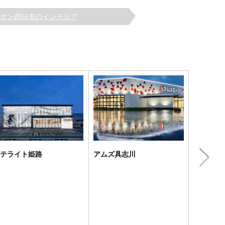
オン四日市のインテリア
テライト姫路
アムズ具志川
SILVE
RESTS･･