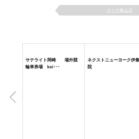
マツヤ東山店
サテライト岡崎 場外競
ネクストニューヨーク伊
輪車券場 kei･･･
院