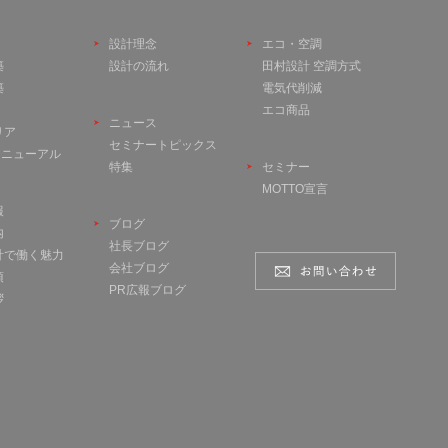
設計理念
エコ・空調
築
設計の流れ
田村設計 空調方式
築
電気代削減
エコ商品
ニュース
リア
セミナートピックス
 リニューアル
特集
セミナー
MOTTO宣言
報
ブログ
内
社長ブログ
計で働く魅力
会社ブログ
項
PR広報ブログ
拶