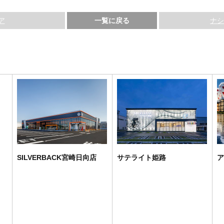
ア
一覧に戻る
ナシ
SILVERBACK宮崎日向店
サテライト姫路
ア