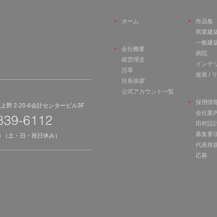
ホーム
作品集
商業建
一般建
会社概要
病院
経営理念
インテ
沿革
改装 /
社長挨拶
公式アカウント一覧
採用情
野 2-20-6会計センタービル3F
会社案
田村設
募集要
45 （土・日・祝日休み）
代表挨
応募