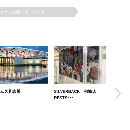
ョナル会館のインテリア
ムズ具志川
SILVERBACK 都城店
シルバー
RESTS･･･
宮崎市郊外
に立地しま
明るい雰囲
い顔となる
な雰囲気の
壁・ガラス･