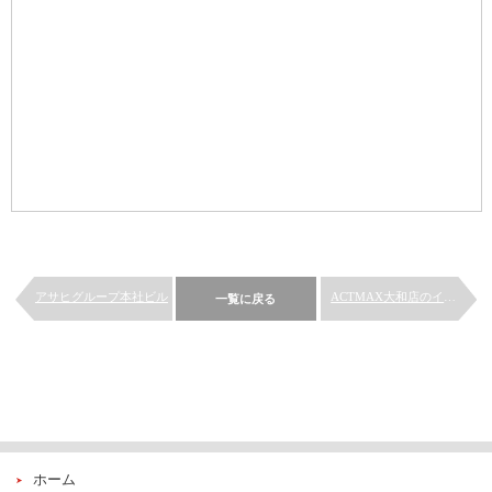
アサヒグループ本社ビル
ACTMAX大和店のインテリ...
一覧に戻る
ホーム