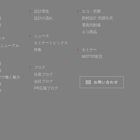
設計理念
エコ・空調
築
設計の流れ
田村設計 空調方式
築
電気代削減
エコ商品
ニュース
リア
セミナートピックス
 リニューアル
特集
セミナー
MOTTO宣言
報
ブログ
内
社長ブログ
計で働く魅力
会社ブログ
項
PR広報ブログ
拶