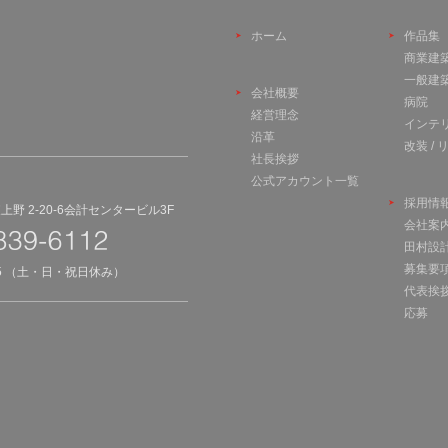
ホーム
作品集
商業建
一般建
会社概要
病院
経営理念
インテ
沿革
改装 /
社長挨拶
公式アカウント一覧
採用情
野 2-20-6会計センタービル3F
会社案
田村設
募集要
45 （土・日・祝日休み）
代表挨
応募