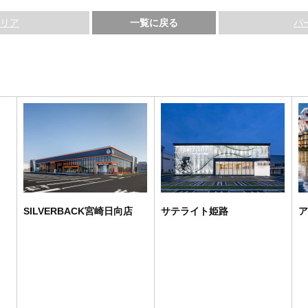
テリア
一覧に戻る
パ
SILVERBACK宮崎日向店
サテライト姫路
ア