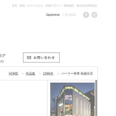
住宅・病院・オフィスビル・店舗デザイン・商業施設 株式会社田村設計
Japanese
English
ログ
OG
HOME
作品集
1996年
パーラー将軍 南越谷店