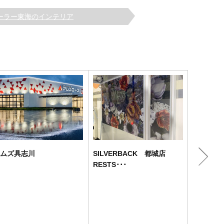
ーラー東海のインテリア
ムズ具志川
SILVERBACK 都城店
シルバー
RESTS･･･
宮崎市郊外
に立地しま
明るい雰囲
い顔となる
な雰囲気の
壁・ガラス･