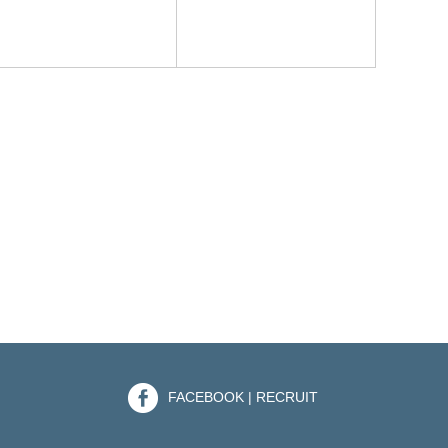
な雰囲気の
壁・ガラス･
FACEBOOK | RECRUIT