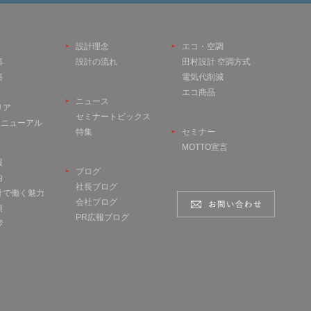
設計理念
エコ・空調
築
設計の流れ
田村設計 空調方式
築
電気代削減
エコ商品
ニュース
リア
セミナートピックス
 リニューアル
特集
セミナー
MOTTO宣言
報
ブログ
内
社長ブログ
計で働く魅力
会社ブログ
項
PR広報ブログ
拶