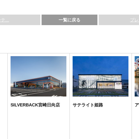
...
一覧に戻る
プレ
SILVERBACK宮崎日向店
サテライト姫路
ア