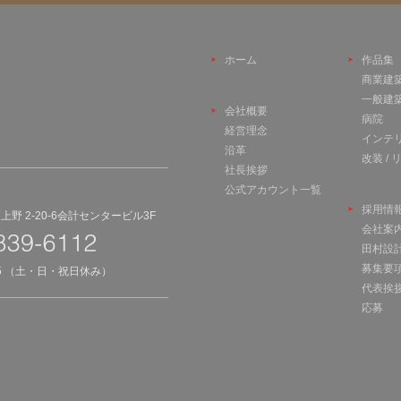
ホーム
作品集
商業建
一般建
会社概要
病院
経営理念
インテ
沿革
改装 /
社長挨拶
公式アカウント一覧
採用情
野 2-20-6会計センタービル3F
会社案
田村設
募集要
45 （土・日・祝日休み）
代表挨
応募