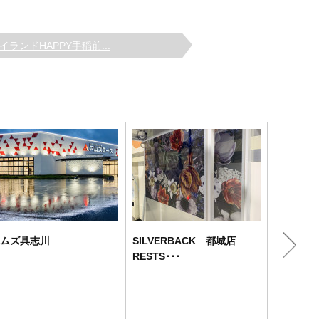
イランドHAPPY手稲前...
ムズ具志川
SILVERBACK 都城店
シルバー
RESTS･･･
宮崎市郊外
に立地しま
明るい雰囲
い顔となる